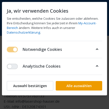
Ja, wir verwenden Cookies
Sie entscheiden, welche Cookies Sie zulassen oder ablehnen.
1
Ihre Entscheidung können Sie jederzeit in Ihrem
My-Account-
Bereich
ändern. Weitere Infos auch in unserer
Vergleichen
Wunschliste
Warenkorb
Menü
Anmelden
Datenschutzerklärung
.
Impressum
Notwendige Cookies
http://www.lasershop-hauser.de ist ein kommerzielles
Angebot der
Analytische Cookies
Patrick Hauser Laserbearbeitung
In der Bannhalde 48
74343 Sachsenheim
Geschäftsführer: Patrick Hauser
Auswahl bestätigen
Alle auswählen
Verantwortlich für den Inhalt der Website: Patrick Hauser
Telefon: 015757763133
E-Mail: info@lasershop-hauser.de
USt.-IdNr.: DE320874301