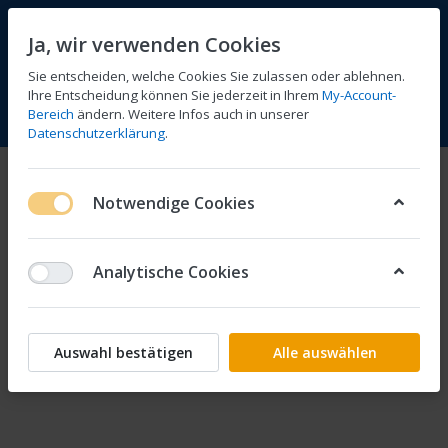
Ja, wir verwenden Cookies
Sie entscheiden, welche Cookies Sie zulassen oder ablehnen.
1
Ihre Entscheidung können Sie jederzeit in Ihrem
My-Account-
Bereich
ändern. Weitere Infos auch in unserer
Vergleichen
Wunschliste
Warenkorb
Menü
Anmelden
Datenschutzerklärung
.
Versand und Rücksendungen
Notwendige Cookies
Informationen zu Versand und Rücksendungen. Diesen Text
können Sie auch im Administrations-Bereich editieren.
Analytische Cookies
Auswahl bestätigen
Alle auswählen