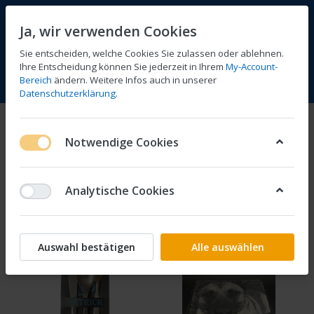
Ja, wir verwenden Cookies
Sie entscheiden, welche Cookies Sie zulassen oder ablehnen.
1
Ihre Entscheidung können Sie jederzeit in Ihrem
My-Account-
Bereich
ändern. Weitere Infos auch in unserer
Vergleichen
Wunschliste
Warenkorb
Menü
Anmelden
Datenschutzerklärung
.
Produkte markiert mit
Fest
Notwendige Cookies
1-4
von
4
Analytische Cookies
Filtern
Sortieren
Auswahl bestätigen
Alle auswählen