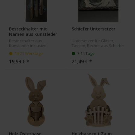
Besteckhalter mit
Schiefer Untersetzer
Namen aus Kunstleder
Besteckhalter aus
Untersetzer für Gläser,
Kunstleder inklusive
Tassen, Becher aus Schiefer
Namensgravur, zum Beispiel
mit Ihrer Bildgravur. Die
14-21 Werktage
7-14 Tage
für Hochzeiten oder größere
Untersetzer haben eine
Feiern mit Sitzordnung
Größe von 10x10 cm.
19,99 € *
21,49 € *
geeignet. Der Besteckhalter
ist 10x25 cm...
Holz Osterhase
Holzhase mit Zaun