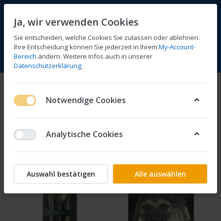
Ja, wir verwenden Cookies
Sie entscheiden, welche Cookies Sie zulassen oder ablehnen.
1
Ihre Entscheidung können Sie jederzeit in Ihrem
My-Account-
Bereich
ändern. Weitere Infos auch in unserer
Vergleichen
Wunschliste
Warenkorb
Menü
Anmelden
Datenschutzerklärung
.
Produkte markiert mit
Feste
Notwendige Cookies
1-4
von
4
Analytische Cookies
Filtern
Sortieren
Auswahl bestätigen
Alle auswählen