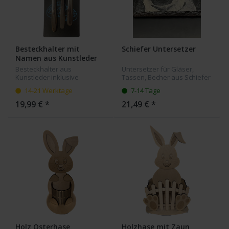
Besteckhalter mit
Schiefer Untersetzer
Namen aus Kunstleder
Besteckhalter aus
Untersetzer für Gläser,
Kunstleder inklusive
Tassen, Becher aus Schiefer
Namensgravur, zum Beispiel
mit Ihrer Bildgravur. Die
14-21 Werktage
7-14 Tage
für Hochzeiten oder größere
Untersetzer haben eine
Feiern mit Sitzordnung
Größe von 10x10 cm.
19,99 € *
21,49 € *
geeignet. Der Besteckhalter
ist 10x25 cm...
Holz Osterhase
Holzhase mit Zaun