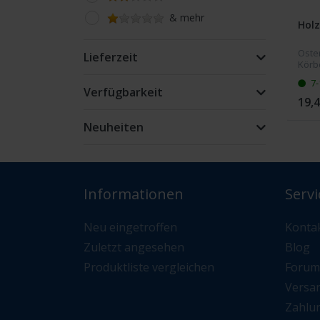
& mehr
Holz
Oste
Lieferzeit
Körbc
Indi
7-
vord
Verfügbarkeit
23cm 
19,4
Neuheiten
Informationen
Servi
Neu eingetroffen
Konta
Zuletzt angesehen
Blog
Produktliste vergleichen
Forum
Versa
Zahlu