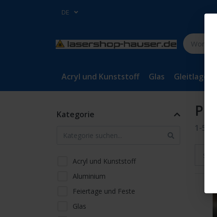
DE
Acryl und Kunststoff
Glas
Gleitlager
Pro
Kategorie
1-5
v
Sort
Acryl und Kunststoff
Aluminium
Feiertage und Feste
Glas