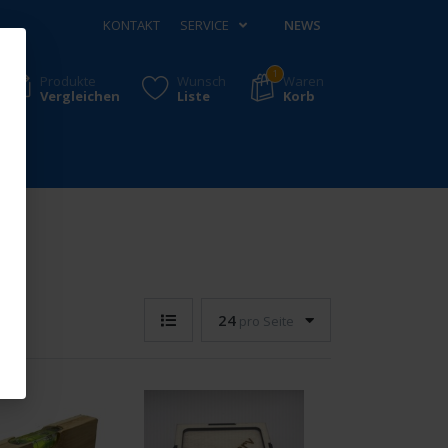
KONTAKT
SERVICE
NEWS
1
Produkte
Wunsch
Waren
Vergleichen
Liste
Korb
24
pro Seite