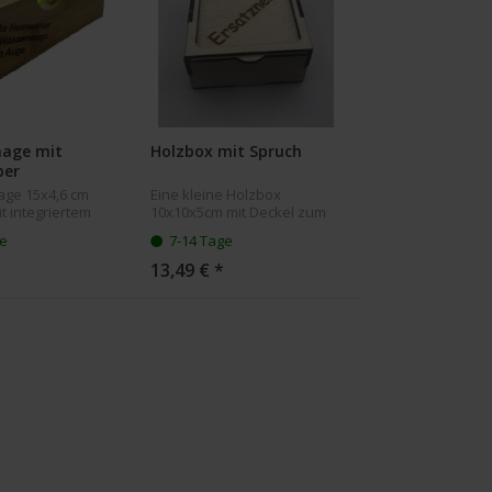
age mit
Holzbox mit Spruch
ber
ge 15x4,6 cm
Eine kleine Holzbox
t integriertem
10x10x5cm mit Deckel zum
er und Gravur
aufschieben. Gravur nach
ge
7-14 Tage
h. Die Holzfarbe
Ihrem Wunsch auf dem
 sich um ein
Deckel
13,49 € *
kt handelt
d sein