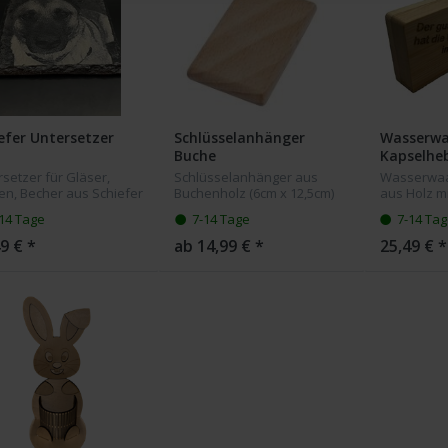
efer Untersetzer
Schlüsselanhänger
Wasserwa
Buche
Kapselhe
setzer für Gläser,
Schlüsselanhänger aus
Wasserwaa
en, Becher aus Schiefer
Buchenholz (6cm x 12,5cm)
aus Holz mi
hrer Bildgravur. Die
mit Ihrer Wunschgravur. Die
Kapselheb
14 Tage
7-14 Tage
7-14 Ta
rsetzer haben eine
abgebildete Gravur der
nach Wunsc
e von 10x10 cm.
Automarke dient nur als
kann da es
9 € *
ab 14,99 € *
25,49 € *
Muster und wird aus
Naturprodu
Lizenzrechtlic...
abweichen