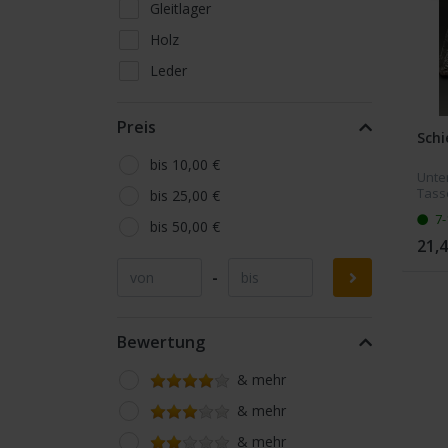
Gleitlager
Holz
Leder
sonstige Gravuren
Preis
Stein
Schi
Werbeartikel
bis 10,00 €
Unter
Tass
bis 25,00 €
mit I
7-
Unte
bis 50,00 €
Größ
21,4
-
Bewertung
& mehr
& mehr
& mehr